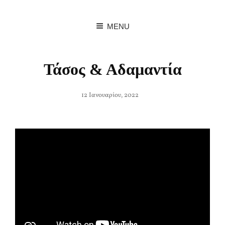
MENU
Τάσος & Αδαμαντία
Posted
12 Ιανουαρίου, 2022
on