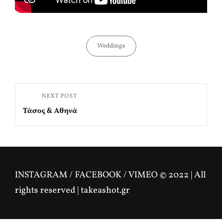
Categories
Weddings
Πλοήγηση
Next
NEXT POST
άρθρων
Τάσος & Αθηνά
Post
INSTAGRAM / FACEBOOK / VIMEO © 2022 | All
rights reserved | takeashot.gr